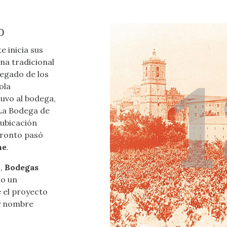
o
 inicia sus
na tradicional
legado de los
ola
tuvo al bodega,
“La Bodega de
 ubicación
pronto pasó
he
.
s,
Bodegas
do un
 el proyecto
y nombre