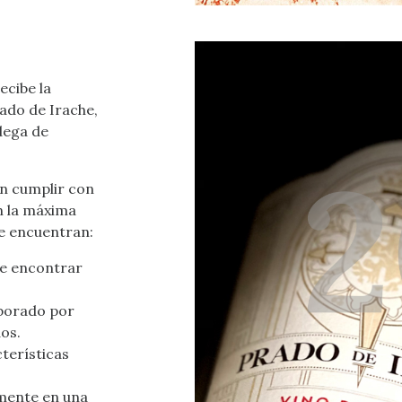
ecibe la
ado de Irache,
dega de
en cumplir con
n la máxima
se encuentran:
be encontrar
aborado por
os.
terísticas
mente en una