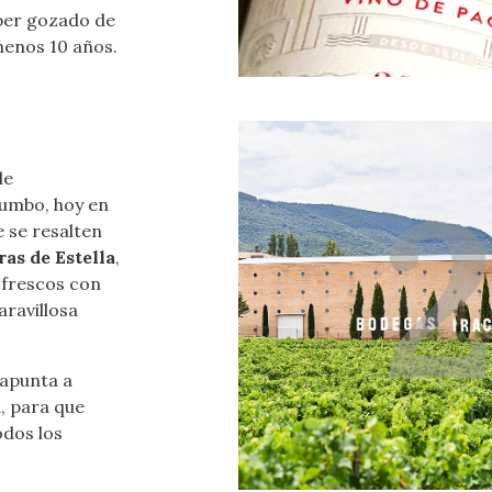
ber gozado de
menos 10 años.
de
rumbo, hoy en
e se resalten
ras de Estella
,
 frescos con
aravillosa
 apunta a
, para que
odos los