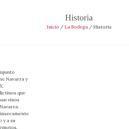
Historia
Inicio
/
La Bodega
/
Historia
onjunto
ne Navarra y
X.
dictinos que
ban vinos
 Navarra.
trínsecamente
o y a su
remotos.